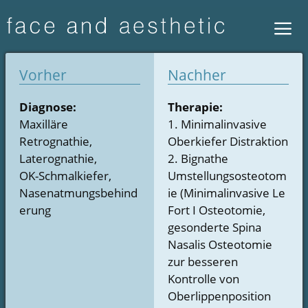
Zum
Zum
Inhalt
Inhalt
springen
springen
Men
Vorher
Nachher
Diagnose:
Therapie:
Maxilläre
1. Minimalinvasive
Retrognathie,
Oberkiefer Distraktion
Laterognathie,
2. Bignathe
OK-Schmalkiefer,
Umstellungsosteotom
Nasenatmungsbehind
ie (Minimalinvasive Le
erung
Fort I Osteotomie,
gesonderte Spina
Nasalis Osteotomie
zur besseren
Kontrolle von
Oberlippenposition