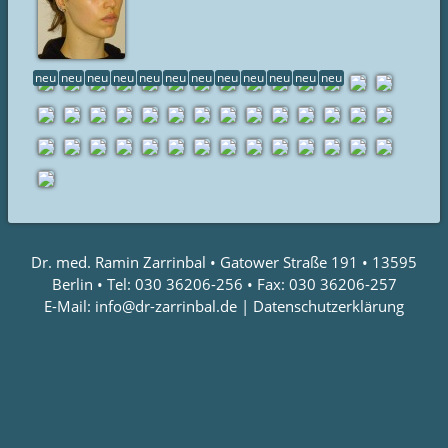
neu
neu
neu
neu
neu
neu
neu
neu
neu
neu
neu
neu
Dr. med. Ramin Zarrinbal • Gatower Straße 191 • 13595
Berlin • Tel: 030 36206-256 • Fax: 030 36206-257
E-Mail: info@dr-zarrinbal.de |
Datenschutzerklärung