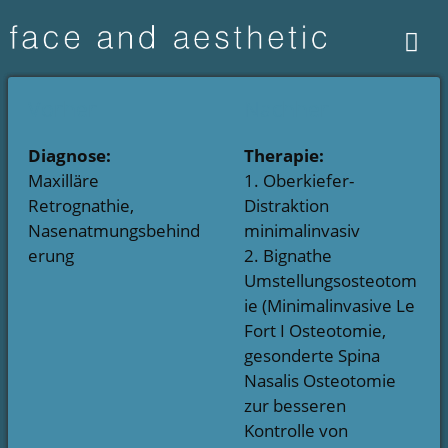
Zum
Zum
Inhalt
Inhalt
springen
springen
Men
Vorher
Nachher
Diagnose:
Therapie:
Maxilläre
1. Oberkiefer-
Retrognathie,
Distraktion
Nasenatmungsbehind
minimalinvasiv
erung
2. Bignathe
Umstellungsosteotom
ie (Minimalinvasive Le
Fort I Osteotomie,
gesonderte Spina
Nasalis Osteotomie
zur besseren
Kontrolle von